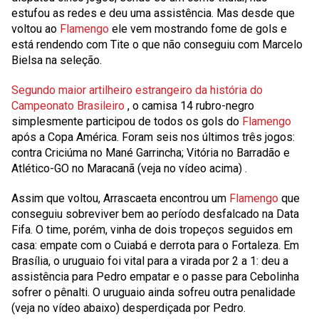
estufou as redes e deu uma assistência. Mas desde que
voltou ao
Flamengo
ele vem mostrando fome de gols e
está rendendo com Tite o que não conseguiu com Marcelo
Bielsa na seleção.
Segundo maior artilheiro estrangeiro da história do
Campeonato Brasileiro
, o camisa 14 rubro-negro
simplesmente participou de todos os gols do
Flamengo
após a Copa América. Foram seis nos últimos três jogos:
contra Criciúma no Mané Garrincha; Vitória no Barradão e
Atlético-GO no Maracanã
(veja no vídeo acima)
.
Assim que voltou, Arrascaeta encontrou um
Flamengo
que
conseguiu sobreviver bem ao período desfalcado na Data
Fifa. O time, porém, vinha de dois tropeços seguidos em
casa: empate com o Cuiabá e derrota para o Fortaleza. Em
Brasília, o uruguaio foi vital para a virada por 2 a 1: deu a
assistência para Pedro empatar e o passe para Cebolinha
sofrer o pênalti. O uruguaio ainda sofreu outra penalidade
(veja no vídeo abaixo)
desperdiçada por Pedro.