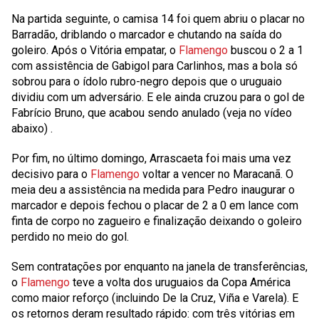
Na partida seguinte, o camisa 14 foi quem abriu o placar no
Barradão, driblando o marcador e chutando na saída do
goleiro. Após o Vitória empatar, o
Flamengo
buscou o 2 a 1
com assistência de Gabigol para Carlinhos, mas a bola só
sobrou para o ídolo rubro-negro depois que o uruguaio
dividiu com um adversário. E ele ainda cruzou para o gol de
Fabrício Bruno, que acabou sendo anulado
(veja no vídeo
abaixo)
.
Por fim, no último domingo, Arrascaeta foi mais uma vez
decisivo para o
Flamengo
voltar a vencer no Maracanã. O
meia deu a assistência na medida para Pedro inaugurar o
marcador e depois fechou o placar de 2 a 0 em lance com
finta de corpo no zagueiro e finalização deixando o goleiro
perdido no meio do gol.
Sem contratações por enquanto na janela de transferências,
o
Flamengo
teve a volta dos uruguaios da Copa América
como maior reforço (incluindo De la Cruz, Viña e Varela). E
os retornos deram resultado rápido: com três vitórias em