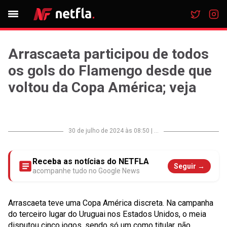
Arrascaeta participou de todos
os gols do Flamengo desde que
voltou da Copa América; veja
30 de julho de 2024 às 08:50
|
...
Receba as notícias do NETFLA
Seguir →
acompanhe tudo no Google News
Arrascaeta teve uma Copa América discreta. Na campanha
do terceiro lugar do Uruguai nos Estados Unidos, o meia
disputou cinco jogos, sendo só um como titular, não