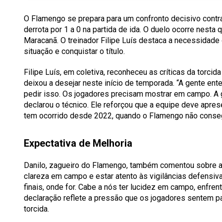
O Flamengo se prepara para um confronto decisivo contr
derrota por 1 a 0 na partida de ida. O duelo ocorre nesta 
Maracanã. O treinador Filipe Luís destaca a necessidade 
situação e conquistar o título.
Filipe Luís, em coletiva, reconheceu as críticas da torc
deixou a desejar neste início de temporada. “A gente e
pedir isso. Os jogadores precisam mostrar em campo. A g
declarou o técnico. Ele reforçou que a equipe deve aprese
tem ocorrido desde 2022, quando o Flamengo não conseg
Expectativa de Melhoria
Danilo, zagueiro do Flamengo, também comentou sobre a s
clareza em campo e estar atento às vigilâncias defensiv
finais, onde for. Cabe a nós ter lucidez em campo, enfrent
declaração reflete a pressão que os jogadores sentem p
torcida.