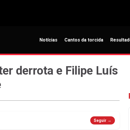
Notícias
Cantos da torcida
Resultad
r derrota e Filipe Luís
e
Seguir →