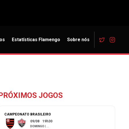
os
Estatísticas Flamengo
Sobre nós
PRÓXIMOS JOGOS
CAMPEONATO BRASILEIRO
09/08
19h30
DOMINGO
|
...