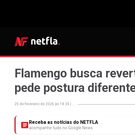
Flamengo busca reverte
pede postura diferent
25 de fevereiro de 2026 às 18:35
|
...
Receba as notícias do NETFLA
acompanhe tudo no Google News