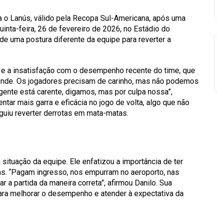
a o Lanús, válido pela Recopa Sul-Americana, após uma
quinta-feira, 26 de fevereiro de 2026, no Estádio do
de uma postura diferente da equipe para reverter a
ida e a insatisfação com o desempenho recente do time, que
ntende. Os jogadores precisam de carinho, mas não podemos
ente está carente, digamos, mas por culpa nossa”,
ntar mais garra e eficácia no jogo de volta, algo que não
uiu reverter derrotas em mata-matas.
ituação da equipe. Ele enfatizou a importância de ter
as. “Pagam ingresso, nos empurram no aeroporto, nas
ar a partida da maneira correta”, afirmou Danilo. Sua
ara melhorar o desempenho e atender à expectativa da