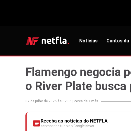
Notícias
Cantos da 
Flamengo negocia p
o River Plate busca
07 de julho de 2026 às 02:05
|
cerca de 1 mês
Receba as notícias do NETFLA
acompanhe tudo no Google News