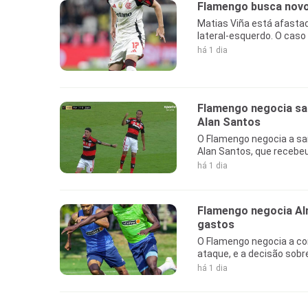
Flamengo busca novo 
Matias Viña está afastad
lateral-esquerdo. O caso
há 1 dia
Flamengo negocia saí
Alan Santos
O Flamengo negocia a sa
Alan Santos, que recebeu
há 1 dia
Flamengo negocia Alm
gastos
O Flamengo negocia a con
ataque, e a decisão sobr
há 1 dia