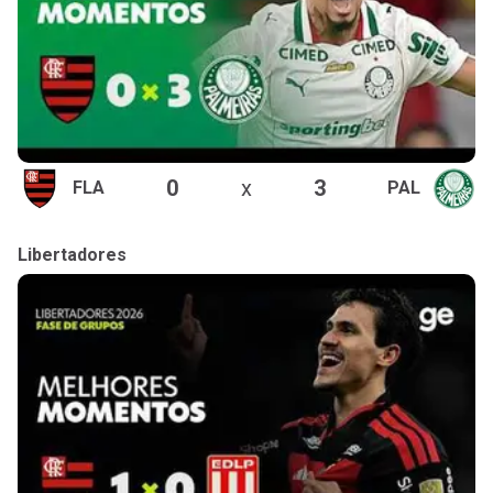
0
x
3
FLA
PAL
Libertadores