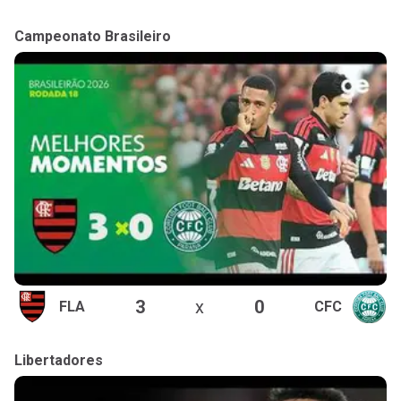
Campeonato Brasileiro
3
x
0
FLA
CFC
Libertadores