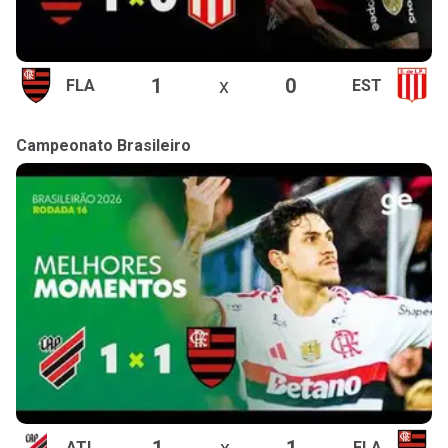
1
x
0
FLA
EST
Campeonato Brasileiro
1
x
1
ATL
FLA