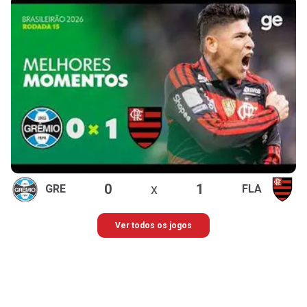
0
x
1
GRE
FLA
Ver todos os jogos