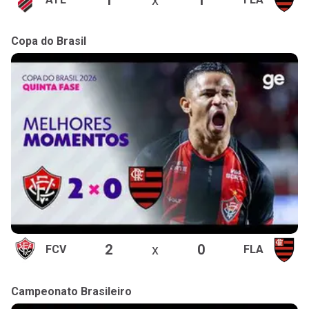
Copa do Brasil
2
x
0
FCV
FLA
Campeonato Brasileiro