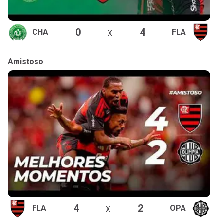
0
x
4
CHA
FLA
Amistoso
4
x
2
FLA
OPA