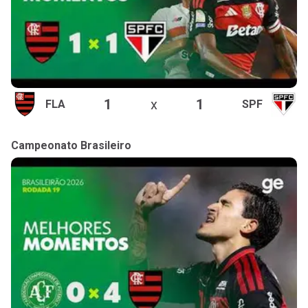
1
x
1
FLA
SPF
Campeonato Brasileiro