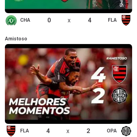
0
x
4
CHA
FLA
Amistoso
4
x
2
FLA
OPA