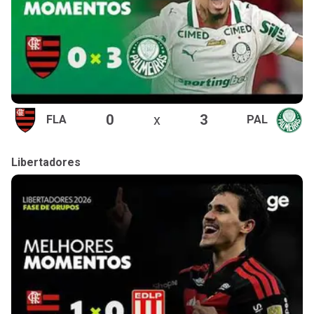
0
x
3
FLA
PAL
Libertadores