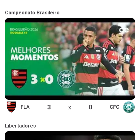
Campeonato Brasileiro
3
x
0
FLA
CFC
Libertadores