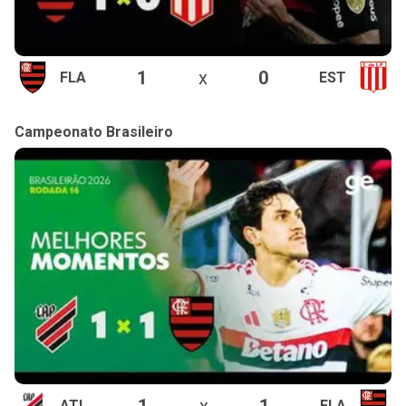
1
x
0
FLA
EST
Campeonato Brasileiro
1
x
1
ATL
FLA