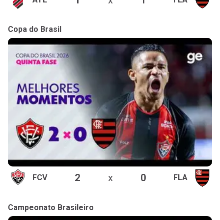
Copa do Brasil
2
x
0
FCV
FLA
Campeonato Brasileiro