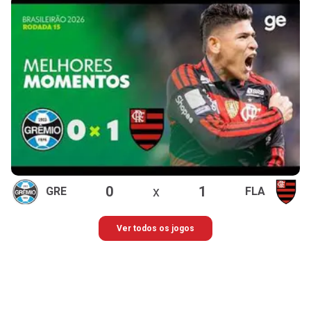
0
x
1
GRE
FLA
Ver todos os jogos