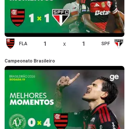
1
x
1
FLA
SPF
Campeonato Brasileiro