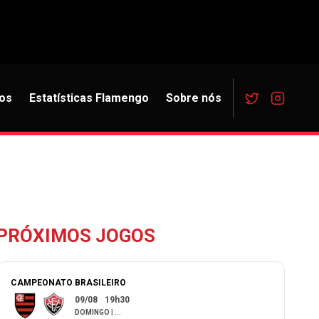
os
Estatísticas Flamengo
Sobre nós
PRÓXIMOS JOGOS
CAMPEONATO BRASILEIRO
09/08
19h30
DOMINGO
|
...