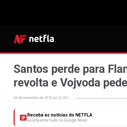
Santos perde para Fl
revolta e Vojvoda pede
09 de novembro de 2025 às 22:35
|
...
Receba as notícias do NETFLA
acompanhe tudo no Google News