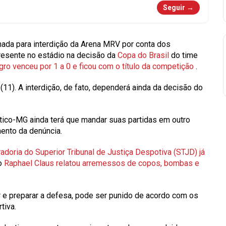
Seguir →
nada para
interdição da Arena MRV
por conta dos
resente no estádio na decisão da
Copa do Brasil
do time
ro venceu por 1 a 0 e ficou com o título da competição
.
(11). A interdição, de fato, dependerá ainda da decisão do
lético-MG ainda terá que mandar suas partidas em outro
mento da denúncia.
adoria do Superior Tribunal de Justiça Despotiva (STJD) já
ro
Raphael Claus relatou arremessos de copos, bombas e
r e preparar a defesa, pode ser punido de acordo com os
tiva.