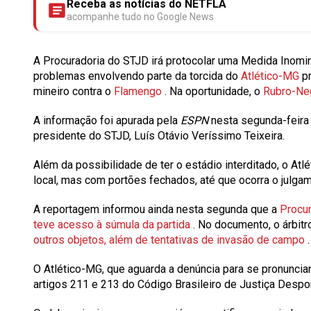
Receba as notícias do NETFLA
acompanhe tudo no Google News
A Procuradoria do STJD irá protocolar uma Medida Inomi
problemas envolvendo parte da torcida do
Atlético-MG
p
mineiro contra o
Flamengo
. Na oportunidade, o
Rubro-Neg
A informação foi apurada pela
ESPN
nesta segunda-feira 
presidente do STJD, Luís Otávio Veríssimo Teixeira.
Além da possibilidade de ter o estádio interditado, o At
local, mas com portões fechados, até que ocorra o julga
A reportagem informou ainda nesta segunda que a
Procur
teve acesso à súmula da partida
. No documento, o árbit
outros objetos, além de tentativas de invasão de campo
.
O Atlético-MG, que aguarda a denúncia para se pronuncia
artigos 211 e 213 do Código Brasileiro de Justiça Despor