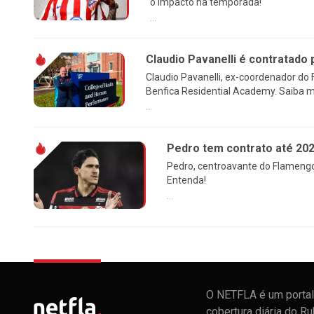
o impacto na temporada!
...
Claudio Pavanelli é contratado 
Claudio Pavanelli, ex-coordenador do
Benfica Residential Academy. Saiba m
...
Pedro tem contrato até 20
Pedro, centroavante do Flamengo
Entenda!
...
O NETFLA é um portal 
cobertura diária do R