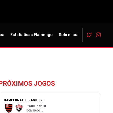
os
Estatísticas Flamengo
Sobre nós
PRÓXIMOS JOGOS
CAMPEONATO BRASILEIRO
09/08
19h30
DOMINGO
|
...