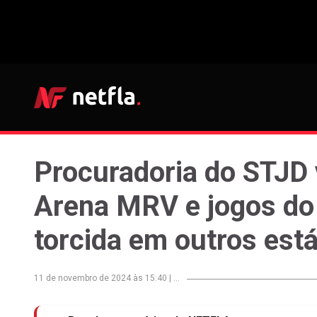
Procuradoria do STJD v
Arena MRV e jogos do
torcida em outros est
11 de novembro de 2024 às 15:40
|
...