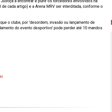
a Justiça a encontrar e punir os torcedores envolvidos na
 de cada artigo) e a Arena MRV ser interditada, conforme o
 que o clube, por 'desordem, invasão ou lançamento de
andamento do evento desportivo' pode perder até 10 mandos
ão