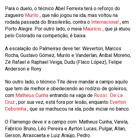
Para o duelo, o técnico
Abel Ferreira
terá o reforço do
zagueiro
Murilo
, que não jogou na ida, mas voltou na
rodada passada do Brasileirão, contra o
Internacional
, em
Porto Alegre. Por outro lado, o meia
Maurício
, que já atuou
pelo Colorado na competição, é baixa.
A escalação do Palmeiras deve ter:
Weverton, Marcos
Rocha, Gustavo Gómez, Murilo e Vanderlan; Aníbal Moreno,
Zé Rafael e Raphael Veiga; Dudu (Flaco López), Felipe
Anderson e Rony
.
No outro lado, o técnico
Tite
deve mandar a campo aquilo
que tem de melhor e obedecendo ao rodízio de goleiros,
com
Matheus Cunha
entrando na vaga de
Rossi
.
De La
Cruz
, por sua vez, está fora por lesão, enquanto
Everton
Cebolinha
, que se machucou na ida, pode iniciar no banco.
O Flamengo deve ir a campo com:
Matheus Cunha; Varela,
Fabrício Bruno, Léo Pereira e Ayrton Lucas; Pulgar, Allan,
Gerson, Arrascaeta e Luiz Araújo; Pedro.