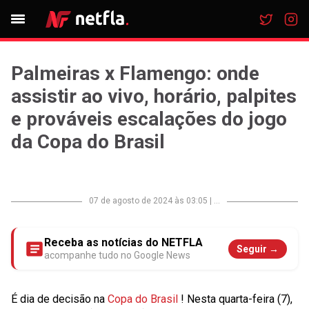
Palmeiras x Flamengo: onde
assistir ao vivo, horário, palpites
e prováveis escalações do jogo
da Copa do Brasil
07 de agosto de 2024 às 03:05
|
...
Receba as notícias do NETFLA
Seguir →
acompanhe tudo no Google News
É dia de decisão na
Copa do Brasil
! Nesta quarta-feira (7),