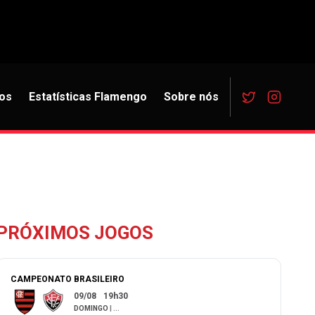
os
Estatísticas Flamengo
Sobre nós
PRÓXIMOS JOGOS
CAMPEONATO BRASILEIRO
09/08
19h30
DOMINGO
|
...