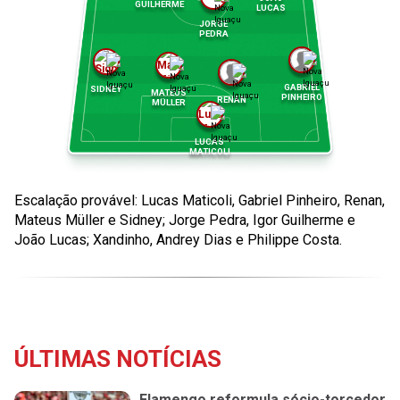
GUILHERME
LUCAS
JORGE
PEDRA
GABRIEL
SIDNEY
MATEUS
PINHEIRO
RENAN
MÜLLER
LUCAS
MATICOLI
Escalação provável: Lucas Maticoli, Gabriel Pinheiro, Renan,
Mateus Müller e Sidney; Jorge Pedra, Igor Guilherme e
João Lucas; Xandinho, Andrey Dias e Philippe Costa.
ÚLTIMAS NOTÍCIAS
Flamengo reformula sócio-torcedor