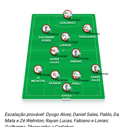
CARLINHOS
THIAGUINHO
GUILHERME
GOMES
LORRAN
RAYAN
FABIANO
LUCAS
DANIEL
ZÉ
SALES
WELINTON
DA MATA
PABLO
DYOGO
ALVES
Escalação provável: Dyogo Alves; Daniel Sales, Pablo, Da
Mata e Zé Welinton; Rayan Lucas, Fabiano e Lorran;
Guilherme, Thiaguinho e Carlinhos.