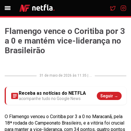
Flamengo vence o Coritiba por 3
a 0 e mantém vice-liderança no
Brasileirão
31 de maio de 2026 às 11:35
|
...
Receba as notícias do NETFLA
Seguir →
acompanhe tudo no Google News
O Flamengo venceu o Coritiba por 3 a 0 no Maracanã, pela
18ª rodada do Campeonato Brasileiro, e a vitória foi crucial
para manter a vice-liderança, com 34 pontos, quatro pontos