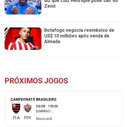
diz que Luiz Henrique pode sair do
Zenit
...
Botafogo negocia reembolso de
US$ 10 milhões após venda de
Almada
...
PRÓXIMOS JOGOS
CAMPEONATO BRASILEIRO
09/08
19h30
DOMINGO
|
...
FLA
FCV
Maracanã