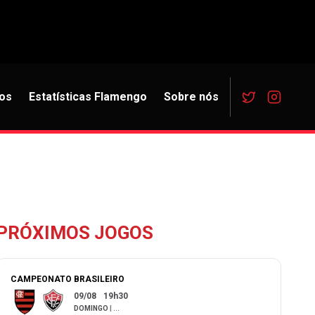
os
Estatísticas Flamengo
Sobre nós
PRÓXIMOS JOGOS
CAMPEONATO BRASILEIRO
09/08
19h30
DOMINGO
|
...