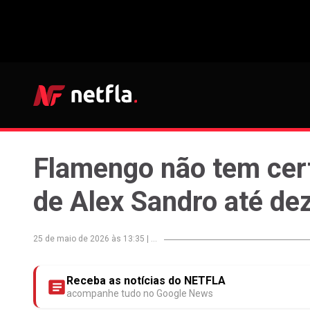
Flamengo não tem cer
de Alex Sandro até d
25 de maio de 2026 às 13:35
|
...
Receba as notícias do NETFLA
acompanhe tudo no Google News