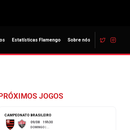
os
Estatísticas Flamengo
Sobre nós
PRÓXIMOS JOGOS
CAMPEONATO BRASILEIRO
09/08
19h30
DOMINGO
|
...