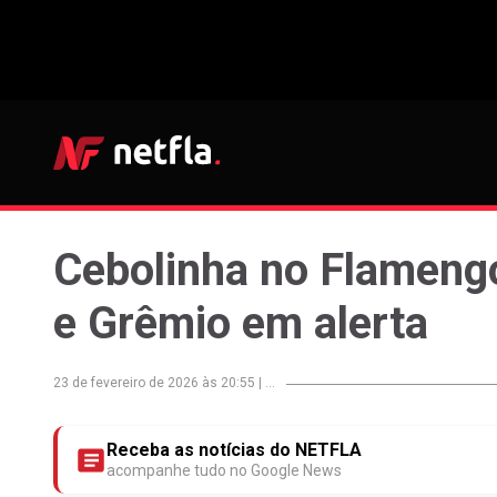
Cebolinha no Flamengo
e Grêmio em alerta
23 de fevereiro de 2026 às 20:55
|
...
Receba as notícias do NETFLA
acompanhe tudo no Google News