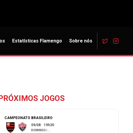
os
Estatísticas Flamengo
Sobre nós
PRÓXIMOS JOGOS
CAMPEONATO BRASILEIRO
09/08
19h30
DOMINGO
|
...