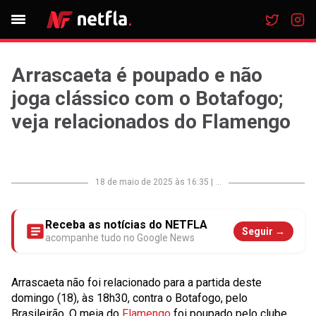
Arrascaeta é poupado e não
joga clássico com o Botafogo;
veja relacionados do Flamengo
18 de maio de 2025 às 16:35
|
...
Receba as notícias do NETFLA
Seguir →
acompanhe tudo no Google News
Arrascaeta não foi relacionado para a partida deste
domingo (18), às 18h30, contra o Botafogo, pelo
Brasileirão. O meia do
Flamengo
foi poupado pelo clube,