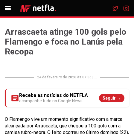
Arrascaeta atinge 100 gols pelo
Flamengo e foca no Lanús pela
Recopa
24 de fevereiro de 2026 às 07:35
|
...
Receba as notícias do NETFLA
Seguir →
acompanhe tudo no Google News
O Flamengo vive um momento significativo com a marca
alcançada por Arrascaeta, que chegou a 100 gols com a
camisa rubro-negra. O feito ocorreu no último domingo (22),