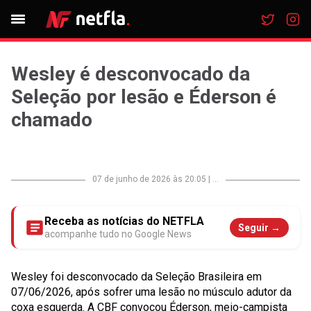
Wesley é desconvocado da
Seleção por lesão e Éderson é
chamado
07 de junho de 2026 às 20:05
|
...
Receba as notícias do NETFLA
Seguir →
acompanhe tudo no Google News
Wesley foi desconvocado da Seleção Brasileira em
07/06/2026, após sofrer uma lesão no músculo adutor da
coxa esquerda. A CBF convocou Éderson, meio-campista