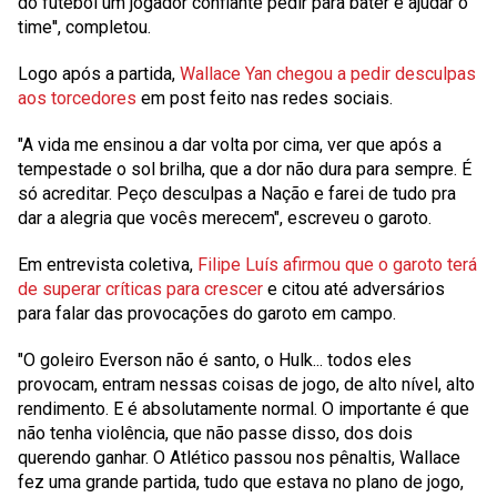
do futebol um jogador confiante pedir para bater e ajudar o
time'', completou.
Logo após a partida,
Wallace Yan chegou a pedir desculpas
aos torcedores
em post feito nas redes sociais.
"A vida me ensinou a dar volta por cima, ver que após a
tempestade o sol brilha, que a dor não dura para sempre. É
só acreditar. Peço desculpas a Nação e farei de tudo pra
dar a alegria que vocês merecem", escreveu o garoto.
Em entrevista coletiva,
Filipe Luís afirmou que o garoto terá
de superar críticas para crescer
e citou até adversários
para falar das provocações do garoto em campo.
"O goleiro Everson não é santo, o Hulk... todos eles
provocam, entram nessas coisas de jogo, de alto nível, alto
rendimento. E é absolutamente normal. O importante é que
não tenha violência, que não passe disso, dos dois
querendo ganhar. O Atlético passou nos pênaltis, Wallace
fez uma grande partida, tudo que estava no plano de jogo,