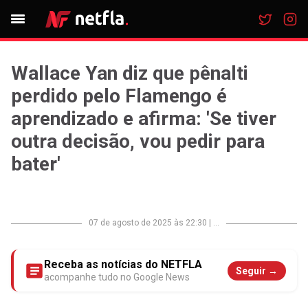
Wallace Yan diz que pênalti
perdido pelo Flamengo é
aprendizado e afirma: 'Se tiver
outra decisão, vou pedir para
bater'
07 de agosto de 2025 às 22:30
|
...
Receba as notícias do NETFLA
Seguir →
acompanhe tudo no Google News