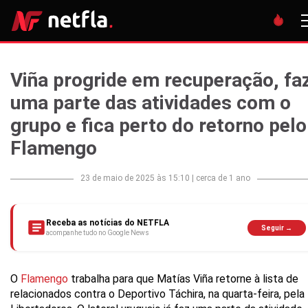
Viña progride em recuperação, fa
uma parte das atividades com o
grupo e fica perto do retorno pelo
Flamengo
23 de maio de 2025 às 15:10
|
cerca de 1 ano
Receba as notícias do NETFLA
Seguir →
acompanhe tudo no Google News
O
Flamengo
trabalha para que Matías Viña retorne à lista de
relacionados contra o Deportivo Táchira, na quarta-feira, pela