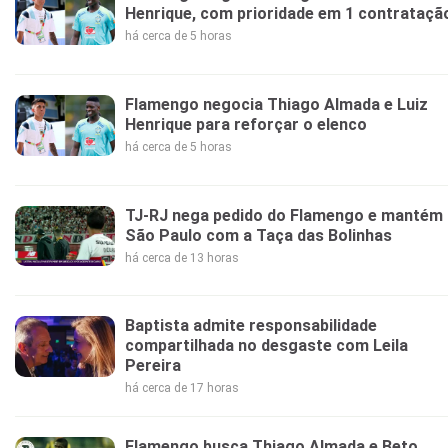
Henrique, com prioridade em 1 contrataçã
há cerca de 5 horas
Flamengo negocia Thiago Almada e Luiz
Henrique para reforçar o elenco
há cerca de 5 horas
TJ-RJ nega pedido do Flamengo e mantém
São Paulo com a Taça das Bolinhas
há cerca de 13 horas
Baptista admite responsabilidade
compartilhada no desgaste com Leila
Pereira
há cerca de 17 horas
Flamengo busca Thiago Almada e Beto