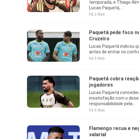
temporada, e Thiago Al
Lucas Paquetá,...
há 3 dias
Paquetá pede foco no
Cruzeiro
Lucas Paquetá indicou qu
antes de entrar no confro
há 3 dias
Paquetá cobra reação
jogadores
Lucas Paquetá concedeu 
insatisfação com o dese
responsabilidade pela...
há 3 dias
Flamengo recua e ne
salarial