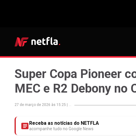
Super Copa Pioneer c
MEC e R2 Debony no C
27 de março de 2026 às 15:25
|
...
Receba as notícias do NETFLA
acompanhe tudo no Google News