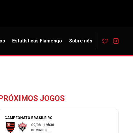
os
Estatísticas Flamengo
Sobre nós
PRÓXIMOS JOGOS
CAMPEONATO BRASILEIRO
09/08
19h30
DOMINGO
|
...