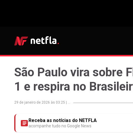
São Paulo vira sobre 
1 e respira no Brasilei
29 de janeiro de 2026 às 03:25
|
...
Receba as notícias do NETFLA
acompanhe tudo no Google News