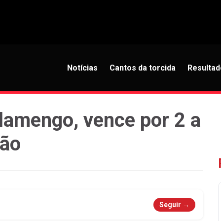
Notícias
Cantos da torcida
Resultad
Flamengo, vence por 2 a
rão
Seguir →