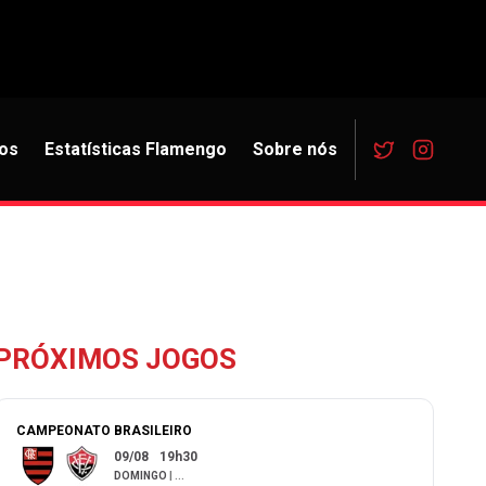
os
Estatísticas Flamengo
Sobre nós
PRÓXIMOS JOGOS
CAMPEONATO BRASILEIRO
09/08
19h30
DOMINGO
|
...