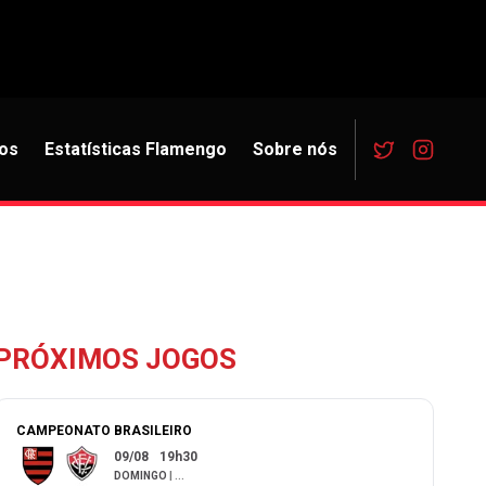
os
Estatísticas Flamengo
Sobre nós
PRÓXIMOS JOGOS
CAMPEONATO BRASILEIRO
09/08
19h30
DOMINGO
|
...