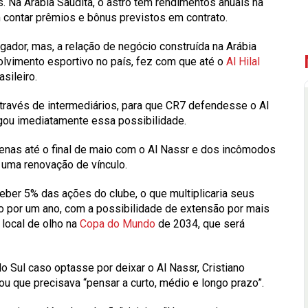
as. Na Arábia Saudita, o astro tem rendimentos anuais na
 contar prêmios e bônus previstos em contrato.
ogador, mas, a relação de negócio construída na Arábia
olvimento esportivo no país, fez com que até o
Al Hilal
sileiro.
través de intermediários, para que CR7 defendesse o Al
gou imediatamente essa possibilidade.
apenas até o final de maio com o Al Nassr e dos incômodos
 uma renovação de vínculo.
eber 5% das ações do clube, o que multiplicaria seus
o por um ano, com a possibilidade de extensão por mais
 local de olho na
Copa do Mundo
de 2034, que será
o Sul caso optasse por deixar o Al Nassr, Cristiano
u que precisava “pensar a curto, médio e longo prazo”.