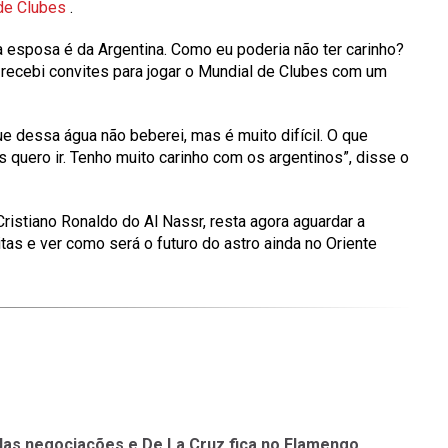
 de Clubes
.
a esposa é da Argentina. Como eu poderia não ter carinho?
 recebi convites para jogar o Mundial de Clubes com um
e dessa água não beberei, mas é muito difícil. O que
s quero ir. Tenho muito carinho com os argentinos”, disse o
ristiano Ronaldo do Al Nassr, resta agora aguardar a
tas e ver como será o futuro do astro ainda no Oriente
das negociações e De La Cruz fica no Flamengo