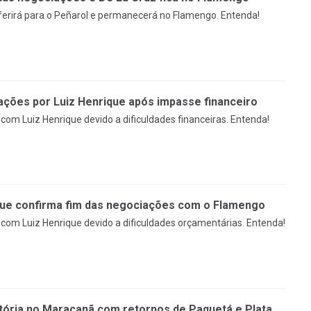
sferirá para o Peñarol e permanecerá no Flamengo. Entenda!
ções por Luiz Henrique após impasse financeiro
om Luiz Henrique devido a dificuldades financeiras. Entenda!
que confirma fim das negociações com o Flamengo
om Luiz Henrique devido a dificuldades orçamentárias. Entenda!
tória no Maracanã com retornos de Paquetá e Plata