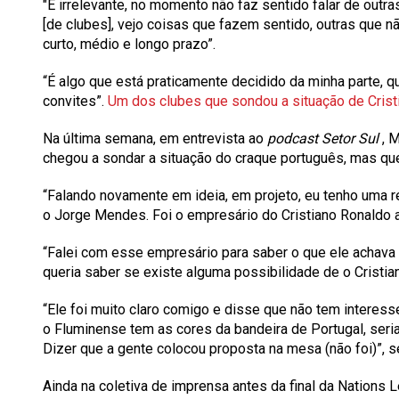
"É irrelevante, no momento não faz sentido falar de outra
[de clubes], vejo coisas que fazem sentido, outras que nã
curto, médio e longo prazo”.
“É algo que está praticamente decidido da minha parte, qu
convites”.
Um dos clubes que sondou a situação de Crist
Na última semana, em entrevista ao
podcast Setor Sul
, 
chegou a sondar a situação do craque português, mas que
“Falando novamente em ideia, em projeto, eu tenho uma r
o Jorge Mendes. Foi o empresário do Cristiano Ronaldo a v
“Falei com esse empresário para saber o que ele achava d
queria saber se existe alguma possibilidade de o Cristia
“Ele foi muito claro comigo e disse que não tem interess
o Fluminense tem as cores da bandeira de Portugal, seria 
Dizer que a gente colocou proposta na mesa (não foi)”, s
Ainda na coletiva de imprensa antes da final da Nations 