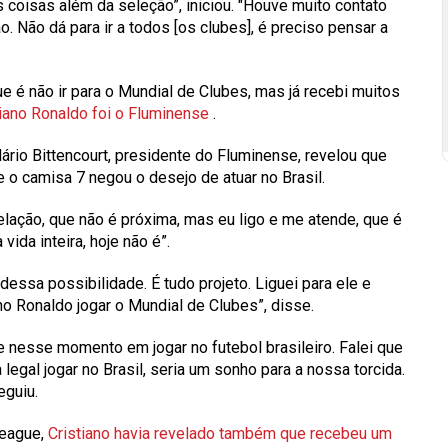
s coisas além da seleção”, iniciou. "Houve muito contato
o. Não dá para ir a todos [os clubes], é preciso pensar a
e é não ir para o Mundial de Clubes, mas já recebi muitos
iano Ronaldo foi o Fluminense
.
Mário Bittencourt, presidente do Fluminense, revelou que
 o camisa 7 negou o desejo de atuar no Brasil.
elação, que não é próxima, mas eu ligo e me atende, que é
ida inteira, hoje não é”.
essa possibilidade. É tudo projeto. Liguei para ele e
no Ronaldo jogar o Mundial de Clubes”, disse.
e nesse momento em jogar no futebol brasileiro. Falei que
legal jogar no Brasil, seria um sonho para a nossa torcida.
eguiu.
League,
Cristiano havia revelado também que recebeu um