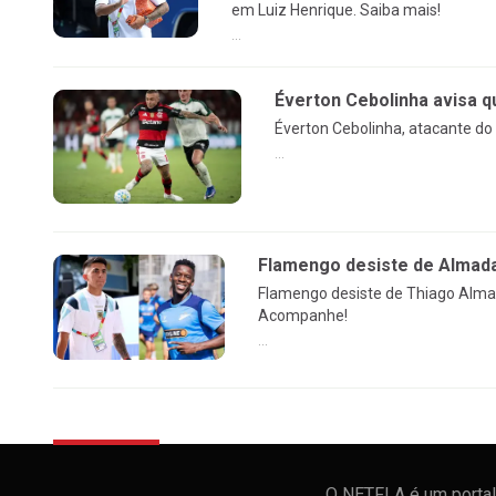
em Luiz Henrique. Saiba mais!
...
Éverton Cebolinha avisa q
Éverton Cebolinha, atacante do
...
Flamengo desiste de Almada
Flamengo desiste de Thiago Almad
Acompanhe!
...
O NETFLA é um portal 