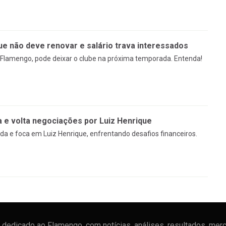
ue não deve renovar e salário trava interessados
 Flamengo, pode deixar o clube na próxima temporada. Entenda!
 e volta negociações por Luiz Henrique
a e foca em Luiz Henrique, enfrentando desafios financeiros.
dedicado ao Flamengo, com notícias, análises, resultados, mer