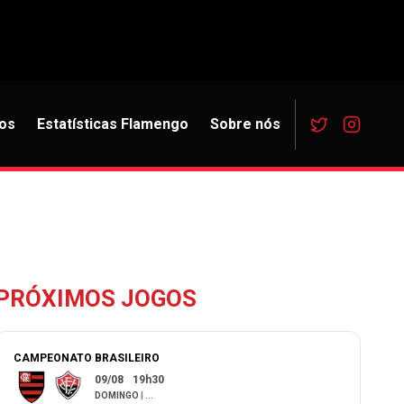
os
Estatísticas Flamengo
Sobre nós
PRÓXIMOS JOGOS
CAMPEONATO BRASILEIRO
09/08
19h30
DOMINGO
|
...