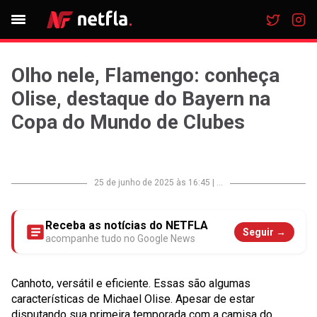
Olho nele, Flamengo: conheça
Olise, destaque do Bayern na
Copa do Mundo de Clubes
25 de junho de 2025 às 16:45
|
...
Receba as notícias do NETFLA
Seguir →
acompanhe tudo no Google News
Canhoto, versátil e eficiente. Essas são algumas
características de Michael Olise. Apesar de estar
disputando sua primeira temporada com a camisa do