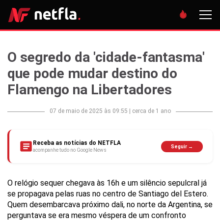
O segredo da 'cidade-fantasma'
que pode mudar destino do
Flamengo na Libertadores
07 de maio de 2025 às 09:55
|
cerca de 1 ano
Receba as notícias do NETFLA
Seguir →
acompanhe tudo no Google News
O relógio sequer chegava às 16h e um silêncio sepulcral já
se propagava pelas ruas no centro de Santiago del Estero.
Quem desembarcava próximo dali, no norte da Argentina, se
perguntava se era mesmo véspera de um confronto