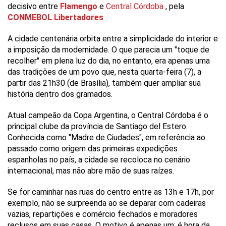
decisivo entre
Flamengo
e
Central Córdoba
, pela
CONMEBOL Libertadores
.
A cidade centenária orbita entre a simplicidade do interior e
a imposição da modernidade. O que parecia um "toque de
recolher" em plena luz do dia, no entanto, era apenas uma
das tradições de um povo que, nesta quarta-feira (7), a
partir das 21h30 (de Brasília), também quer ampliar sua
história dentro dos gramados.
Atual campeão da Copa Argentina, o Central Córdoba é o
principal clube da província de Santiago del Estero.
Conhecida como "Madre de Ciudades", em referência ao
passado como origem das primeiras expedições
espanholas no país, a cidade se recoloca no cenário
internacional, mas não abre mão de suas raízes.
Se for caminhar nas ruas do centro entre as 13h e 17h, por
exemplo, não se surpreenda ao se deparar com cadeiras
vazias, repartições e comércio fechados e moradores
reclusos em suas casas. O motivo é apenas um: é hora da