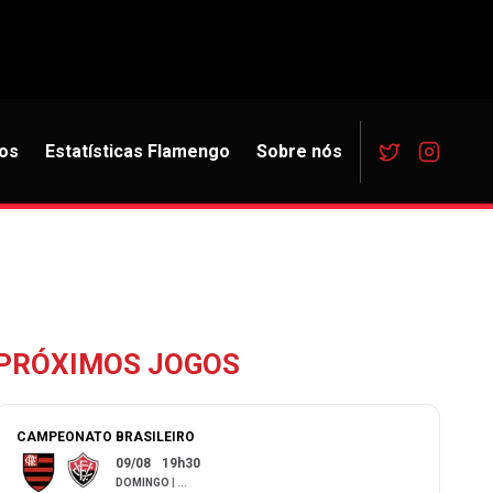
os
Estatísticas Flamengo
Sobre nós
PRÓXIMOS JOGOS
CAMPEONATO BRASILEIRO
09/08
19h30
DOMINGO
|
...