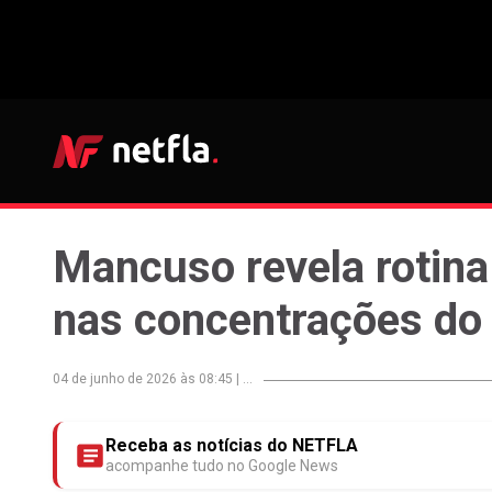
Mancuso revela rotina
nas concentrações do
04 de junho de 2026 às 08:45
|
...
Receba as notícias do NETFLA
acompanhe tudo no Google News