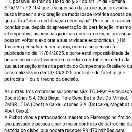
— É possível extrair do texto do § 2º do art. 3º da Portaria
SPA/MF nº 2.104 que a suspensão da autorização provisória
busca impedir a exploração da modalidade lotérica aposta de
quota fixa “sem a certificação necessária”. Por isso, é razoáve
concluir que, depois da apresentação da certificação, mesmo
intempestiva, as pessoas jurídicas com autorização provisória
possam voltar a explorar a sua atividade econômica. (...) Há
também
periculum in mora
pois, como a suspensão foi
publicada no dia 11/04/2025, a parte está impossibilitada de
buscar administrativamente o imediato restabelecimento da
sua autorização antes da partida do Campeonato Brasileiro q
será realizada no dia 13/04/2025 por clube de futebol que
patrocina — diz o trecho da decisão.
As outras três empresas suspensas são: TQJ-Par Participaç
Societárias S.A. (Baú Bingo, Tele Sena Bet e Bet Do Milhão),
7MBR LTDA (Cbet) e Caixa Loterias S.A. (Betcaixa, Megabet 
Xbet Caixa).
A Pixbet virou a patrocinadora máster do Flamengo no fim do
ano passado e passou a ser o maior contrato de patrocínio da
história do clube, que poderá receber R$ 470 milhões para