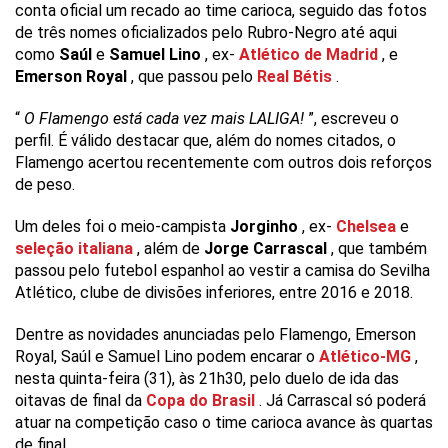
conta oficial um recado ao time carioca, seguido das fotos
de três nomes oficializados pelo Rubro-Negro até aqui
como
Saúl
e
Samuel Lino
, ex-
Atlético de Madrid
, e
Emerson Royal
, que passou pelo
Real Bétis
.
“
O Flamengo está cada vez mais LALIGA!
”, escreveu o
perfil. É válido destacar que, além do nomes citados, o
Flamengo acertou recentemente com outros dois reforços
de peso.
Um deles foi o meio-campista
Jorginho
, ex-
Chelsea
e
seleção italiana
, além de
Jorge Carrascal
, que também
passou pelo futebol espanhol ao vestir a camisa do Sevilha
Atlético, clube de divisões inferiores, entre 2016 e 2018.
Dentre as novidades anunciadas pelo Flamengo, Emerson
Royal, Saúl e Samuel Lino podem encarar o
Atlético-MG
,
nesta quinta-feira (31), às 21h30, pelo duelo de ida das
oitavas de final da
Copa do Brasil
. Já Carrascal só poderá
atuar na competição caso o time carioca avance às quartas
de final.