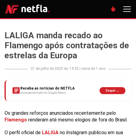
LALIGA manda recado ao
Flamengo após contratações de
estrelas da Europa
31 de julho de 2025 às 14:35
|
cerca de 1 ano
Receba as notícias do NETFLA
Seguir →
acompanhe tudo no Google News
Os grandes reforços anunciados recentemente pelo
Flamengo
renderam até mesmo elogios de fora do Brasil.
O perfil oficial de
LALIGA
no
Instagram
publicou em sua