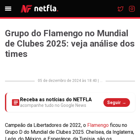
Grupo do Flamengo no Mundial
de Clubes 2025: veja análise dos
times
05 de dezembro de 2024 às 18:40
|
...
Receba as notícias do NETFLA
Seguir →
acompanhe tudo no Google News
Campeão da Libertadores de 2022, o
Flamengo
ficou no
Grupo D do Mundial de Clubes 2025. Chelsea, da Inglaterra,
León, do México, e Esperánce, da Tunísia, são os