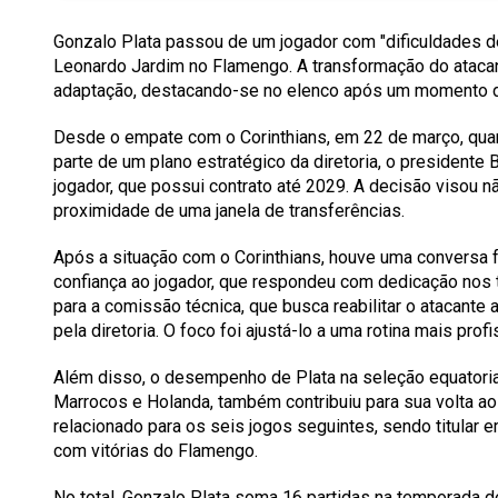
Gonzalo Plata passou de um jogador com "dificuldades de
Leonardo Jardim no Flamengo. A transformação do ataca
adaptação, destacando-se no elenco após um momento d
Desde o empate com o Corinthians, em 22 de março, quan
parte de um plano estratégico da diretoria, o presidente
jogador, que possui contrato até 2029. A decisão visou n
proximidade de uma janela de transferências.
Após a situação com o Corinthians, houve uma conversa f
confiança ao jogador, que respondeu com dedicação nos t
para a comissão técnica, que busca reabilitar o atacan
pela diretoria. O foco foi ajustá-lo a uma rotina mais profi
Além disso, o desempenho de Plata na seleção equatoria
Marrocos e Holanda, também contribuiu para sua volta ao 
relacionado para os seis jogos seguintes, sendo titular 
com vitórias do Flamengo.
No total, Gonzalo Plata soma 16 partidas na temporada 