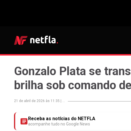
Gonzalo Plata se trans
brilha sob comando d
21 de abril de 2026 às 11:35
|
...
Receba as notícias do NETFLA
acompanhe tudo no Google News