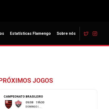
os
Estatísticas Flamengo
Sobre nós
PRÓXIMOS JOGOS
CAMPEONATO BRASILEIRO
09/08
19h30
DOMINGO
|
...