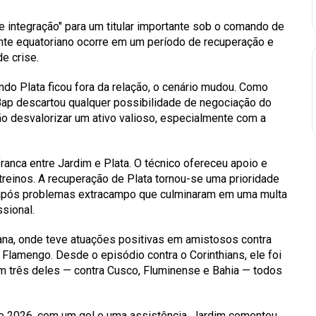
 integração" para um titular importante sob o comando de
nte equatoriano ocorre em um período de recuperação e
e crise.
do Plata ficou fora da relação, o cenário mudou. Como
 Bap descartou qualquer possibilidade de negociação do
ão desvalorizar um ativo valioso, especialmente com a
ranca entre Jardim e Plata. O técnico ofereceu apoio e
reinos. A recuperação de Plata tornou-se uma prioridade
te após problemas extracampo que culminaram em uma multa
ssional.
na, onde teve atuações positivas em amistosos contra
Flamengo. Desde o episódio contra o Corinthians, ele foi
em três deles — contra Cusco, Fluminense e Bahia — todos
de 2026, com um gol e uma assistência. Jardim comentou