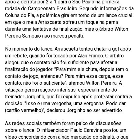
após a derrota por 2 a 1 para o São Paulo na primeira
rodada do Campeonato Brasileiro. Segundo informações da
Coluna do Fla, a polêmica gira em torno de um lance crucial
em que o meia Arrascaeta sofreu um toque na perna
durante uma tentativa de finalização, mas o árbitro Wilton
Pereira Sampaio não marcou pênalti.
No momento do lance, Arrascaeta tentou chutar a gol após
um rebote, quando foi tocado por Alan Franco. O árbitro
alegou que o contato não foi suficiente para afetar a
finalização do jogador.
"Para mim ele chuta, depois tem o
contato de jogo, entendeu? Para mim essa carga, esse
contato, não foi o suficiente"
, afirmou Wilton Pereira. A
situação gerou reações intensas, especialmente do
treinador Jorginho, que foi expulso após protestar contra a
decisão.
"Isso é uma vergonha, uma vergonha. Pode dar
(cartão vermelho)"
, declarou Jorginho ao ser advertido.
As redes sociais também foram palco de discussões
sobre o lance. O influenciador Paulo Caravina postou um
vídeo concordando com a não marcação do pênalti, o que