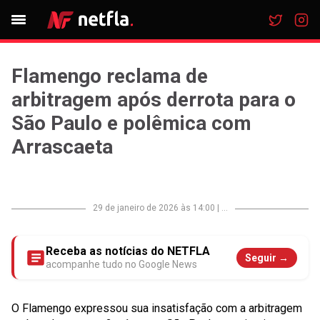
Flamengo reclama de
arbitragem após derrota para o
São Paulo e polêmica com
Arrascaeta
29 de janeiro de 2026 às 14:00
|
...
Receba as notícias do NETFLA
Seguir →
acompanhe tudo no Google News
O Flamengo expressou sua insatisfação com a arbitragem