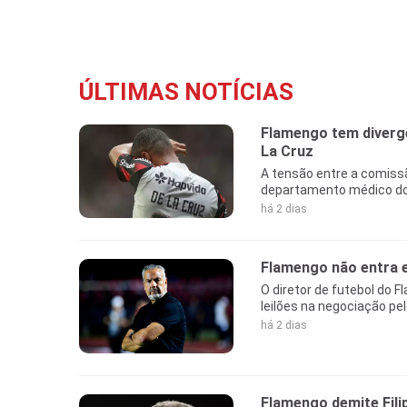
ÚLTIMAS NOTÍCIAS
Flamengo tem diverg
La Cruz
A tensão entre a comiss
departamento médico do c
há 2 dias
Flamengo não entra e
O diretor de futebol do F
leilões na negociação pel
há 2 dias
Flamengo demite Fili