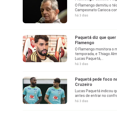
O Flamengo demitiu o téc
Campeonato Carioca cont
há 3 dias
Paquetá diz que quer
Flamengo
O Flamengo monitora o m
temporada, e Thiago Al
Lucas Paquetá,...
há 3 dias
Paquetá pede foco no
Cruzeiro
Lucas Paquetá indicou qu
antes de entrar no confro
há 3 dias