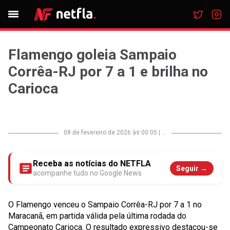
Flamengo goleia Sampaio
Corrêa-RJ por 7 a 1 e brilha no
Carioca
08 de fevereiro de 2026 às 00:05
|
...
Receba as notícias do NETFLA
Seguir →
acompanhe tudo no Google News
O Flamengo venceu o Sampaio Corrêa-RJ por 7 a 1 no
Maracanã, em partida válida pela última rodada do
Campeonato Carioca. O resultado expressivo destacou-se