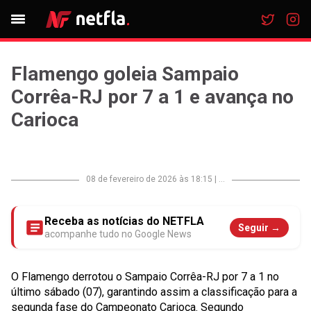
Flamengo goleia Sampaio
Corrêa-RJ por 7 a 1 e avança no
Carioca
08 de fevereiro de 2026 às 18:15
|
...
Receba as notícias do NETFLA
Seguir →
acompanhe tudo no Google News
O Flamengo derrotou o Sampaio Corrêa-RJ por 7 a 1 no
último sábado (07), garantindo assim a classificação para a
segunda fase do Campeonato Carioca. Segundo