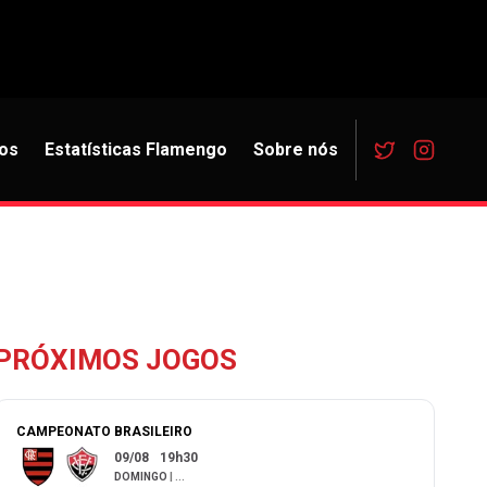
os
Estatísticas Flamengo
Sobre nós
PRÓXIMOS JOGOS
CAMPEONATO BRASILEIRO
09/08
19h30
DOMINGO
|
...