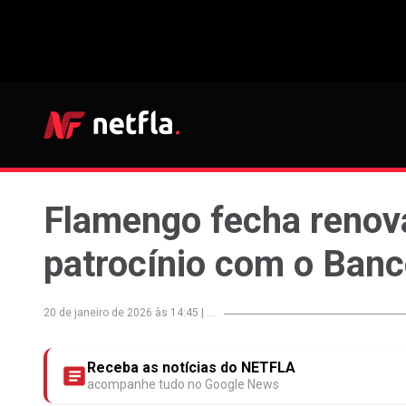
Flamengo fecha renov
patrocínio com o Ban
20 de janeiro de 2026 às 14:45
|
...
Receba as notícias do NETFLA
acompanhe tudo no Google News