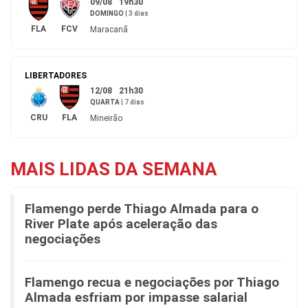
09/08
19h30
DOMINGO
|
3 dias
FLA
FCV
Maracanã
LIBERTADORES
12/08
21h30
QUARTA
|
7 dias
CRU
FLA
Mineirão
MAIS LIDAS DA SEMANA
Flamengo perde Thiago Almada para o
River Plate após aceleração das
negociações
Flamengo recua e negociações por Thiago
Almada esfriam por impasse salarial