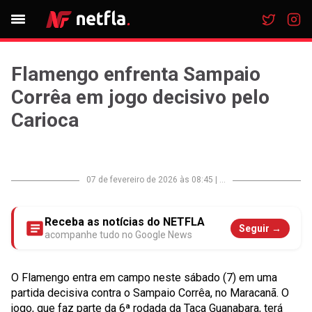
Flamengo enfrenta Sampaio
Corrêa em jogo decisivo pelo
Carioca
07 de fevereiro de 2026 às 08:45
|
...
Receba as notícias do NETFLA
Seguir →
acompanhe tudo no Google News
O Flamengo entra em campo neste sábado (7) em uma
partida decisiva contra o Sampaio Corrêa, no Maracanã. O
jogo, que faz parte da 6ª rodada da Taça Guanabara, terá