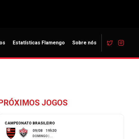
os
Estatísticas Flamengo
Sobre nós
PRÓXIMOS JOGOS
CAMPEONATO BRASILEIRO
09/08
19h30
DOMINGO
|
...