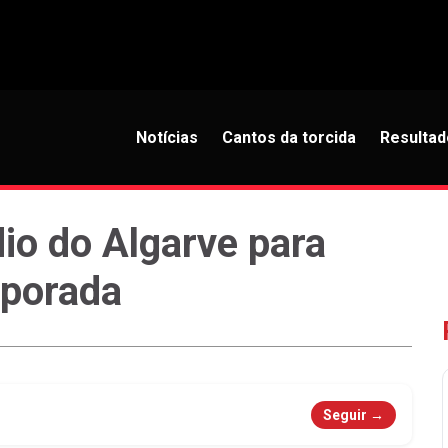
Notícias
Cantos da torcida
Resultad
io do Algarve para
mporada
Seguir →