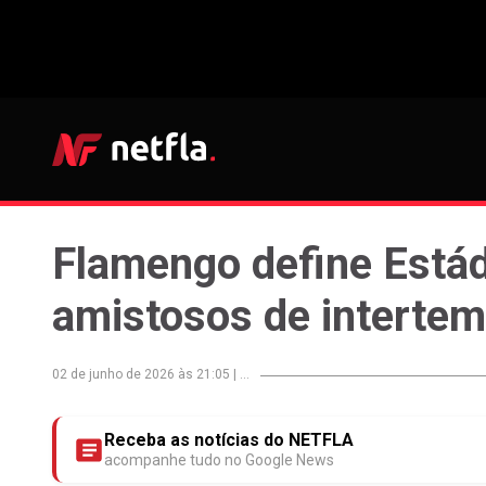
Flamengo define Estád
amistosos de interte
02 de junho de 2026 às 21:05
|
...
Receba as notícias do NETFLA
acompanhe tudo no Google News