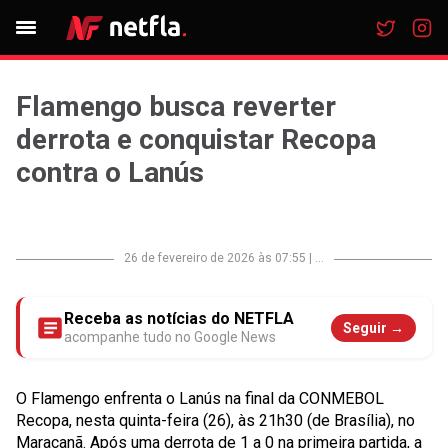
Flamengo busca reverter
derrota e conquistar Recopa
contra o Lanús
26 de fevereiro de 2026 às 07:55
|
...
Receba as notícias do NETFLA
Seguir →
acompanhe tudo no Google News
O Flamengo enfrenta o Lanús na final da CONMEBOL
Recopa, nesta quinta-feira (26), às 21h30 (de Brasília), no
Maracanã. Após uma derrota de 1 a 0 na primeira partida, a