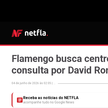
Flamengo busca centr
consulta por David R
04 de junho de 2026 às 02:05
|
...
Receba as notícias do NETFLA
acompanhe tudo no Google News