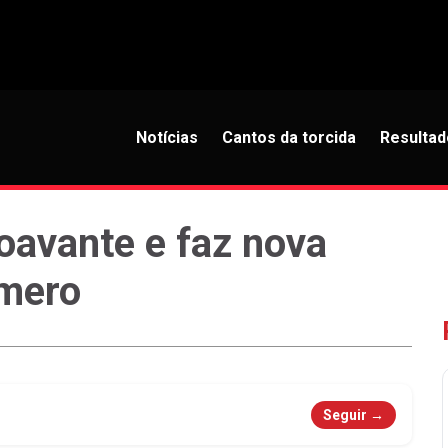
Notícias
Cantos da torcida
Resultad
oavante e faz nova
omero
Seguir →