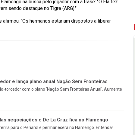
do Flamengo na busca pelo jogador com a frase: "O Fla fez
vem sendo destaque no Tigre (ARG)."
e afirmou: "Os hermanos estariam dispostos a liberar
edor e lança plano anual Nação Sem Fronteiras
o-torcedor com o plano 'Nação Sem Fronteiras Anual'. Aumente
das negociações e De La Cruz fica no Flamengo
sferirá para o Peñarol e permanecerá no Flamengo. Entenda!