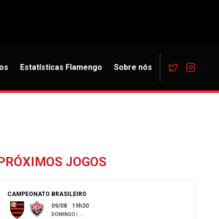
os
Estatísticas Flamengo
Sobre nós
PRÓXIMOS JOGOS
CAMPEONATO BRASILEIRO
09/08
19h30
DOMINGO
|
...