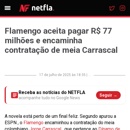
Flamengo aceita pagar R$ 77
milhões e encaminha
contratação de meia Carrascal
17 de julho de 2025 às 18:35
|
...
Receba as notícias do NETFLA
Seguir →
acompanhe tudo no Google News
A novela está perto de um final feliz. Segundo apurou a
ESPN
, o
Flamengo
encaminhou a contratação do meia
colombiano
Jorge Carrascal
, que pertence ao
Dínamo de