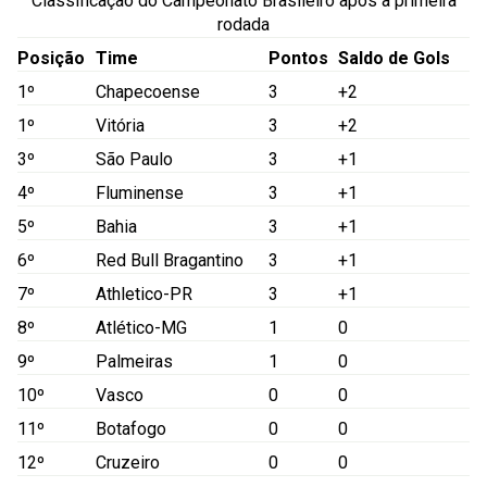
Classificação do Campeonato Brasileiro após a primeira
rodada
Posição
Time
Pontos
Saldo de Gols
1º
Chapecoense
3
+2
1º
Vitória
3
+2
3º
São Paulo
3
+1
4º
Fluminense
3
+1
5º
Bahia
3
+1
6º
Red Bull Bragantino
3
+1
7º
Athletico-PR
3
+1
8º
Atlético-MG
1
0
9º
Palmeiras
1
0
10º
Vasco
0
0
11º
Botafogo
0
0
12º
Cruzeiro
0
0