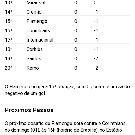
13º
Mirassol
0
0
14º
Grêmio
0
-1
15º
Flamengo
0
-1
16º
Corinthians
0
-1
17º
Internacional
0
-1
18º
Coritiba
0
-1
19º
Santos
0
-2
20º
Remo
0
-2
O Flamengo ocupa a 15ª posição, com 0 pontos e um saldo
negativo de um gol.
Próximos Passos
O próximo desafio do Flamengo será contra o Corinthians,
no domingo (01), às 16h (horário de Brasília), no Estádio