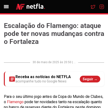
Escalação do Flamengo: ataque
pode ter novas mudanças contra
o Fortaleza
30 de maio de 2025 às 20:50
|
...
Receba as notícias do NETFLA
Seguir →
acompanhe tudo no Google News
Para o seu último jogo antes da Copa do Mundo de Clubes,
o
Flamengo
pode ter novidades tanto na escalação quanto
no banco de reservas diante do Fortaleza, neste domingo,