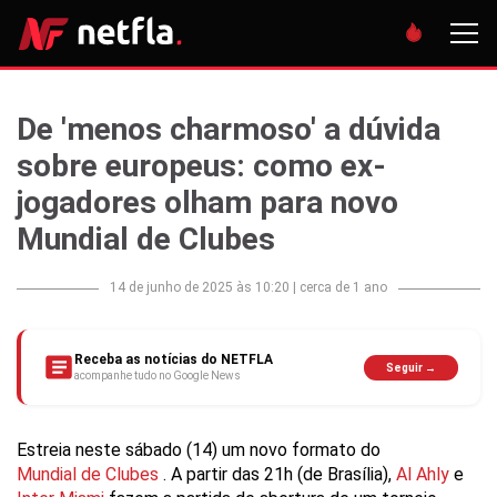
De 'menos charmoso' a dúvida
sobre europeus: como ex-
jogadores olham para novo
Mundial de Clubes
14 de junho de 2025 às 10:20
|
cerca de 1 ano
Receba as notícias do NETFLA
Seguir →
acompanhe tudo no Google News
Estreia neste sábado (14) um novo formato do
Mundial de Clubes
. A partir das 21h (de Brasília),
Al Ahly
e