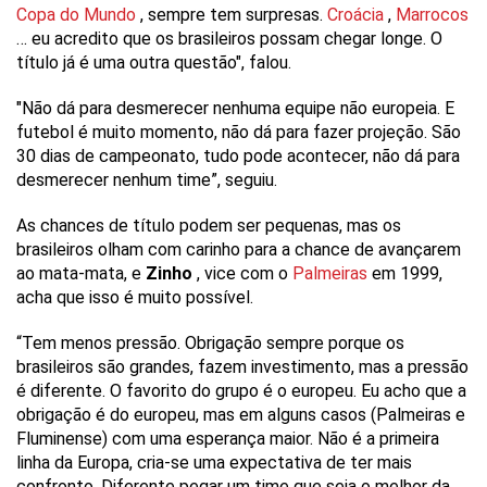
Copa do Mundo
, sempre tem surpresas.
Croácia
,
Marrocos
… eu acredito que os brasileiros possam chegar longe. O
título já é uma outra questão", falou.
"Não dá para desmerecer nenhuma equipe não europeia. E
futebol é muito momento, não dá para fazer projeção. São
30 dias de campeonato, tudo pode acontecer, não dá para
desmerecer nenhum time”, seguiu.
As chances de título podem ser pequenas, mas os
brasileiros olham com carinho para a chance de avançarem
ao mata-mata, e
Zinho
, vice com o
Palmeiras
em 1999,
acha que isso é muito possível.
“Tem menos pressão. Obrigação sempre porque os
brasileiros são grandes, fazem investimento, mas a pressão
é diferente. O favorito do grupo é o europeu. Eu acho que a
obrigação é do europeu, mas em alguns casos (Palmeiras e
Fluminense) com uma esperança maior. Não é a primeira
linha da Europa, cria-se uma expectativa de ter mais
confronto. Diferente pegar um time que seja o melhor da