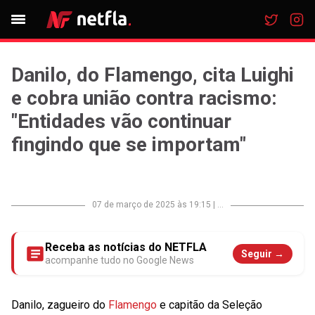
Danilo, do Flamengo, cita Luighi
e cobra união contra racismo:
"Entidades vão continuar
fingindo que se importam"
07 de março de 2025 às 19:15
|
...
Receba as notícias do NETFLA
Seguir →
acompanhe tudo no Google News
Danilo, zagueiro do
Flamengo
e capitão da Seleção