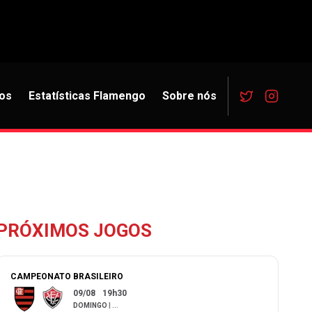
os
Estatísticas Flamengo
Sobre nós
PRÓXIMOS JOGOS
CAMPEONATO BRASILEIRO
09/08
19h30
DOMINGO
|
...