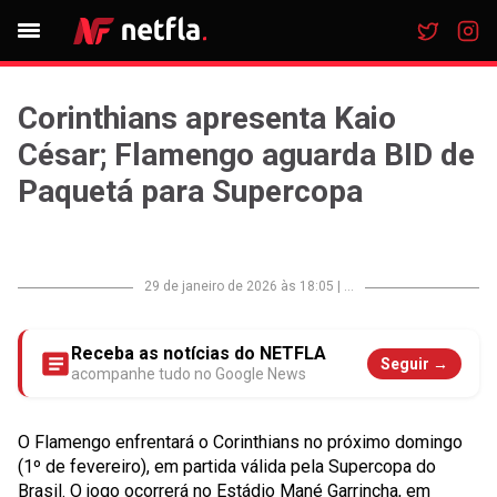
Corinthians apresenta Kaio
César; Flamengo aguarda BID de
Paquetá para Supercopa
29 de janeiro de 2026 às 18:05
|
...
Receba as notícias do NETFLA
Seguir →
acompanhe tudo no Google News
O Flamengo enfrentará o Corinthians no próximo domingo
(1º de fevereiro), em partida válida pela Supercopa do
Brasil. O jogo ocorrerá no Estádio Mané Garrincha, em