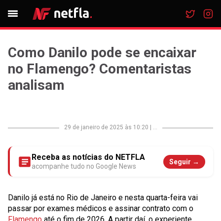
Como Danilo pode se encaixar
no Flamengo? Comentaristas
analisam
29 de janeiro de 2025 às 10:20
|
...
Receba as notícias do NETFLA
Seguir →
acompanhe tudo no Google News
Danilo já está no Rio de Janeiro e nesta quarta-feira vai
passar por exames médicos e assinar contrato com o
Flamengo
até o fim de 2026. A partir daí, o experiente